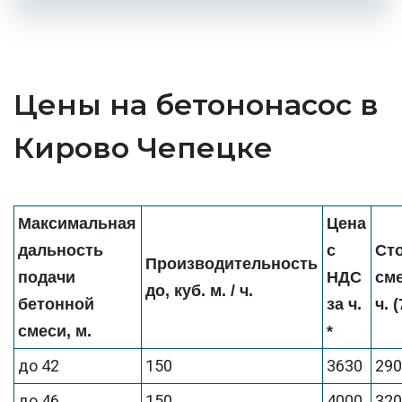
Цены на бетононасос в
Кирово Чепецке
Максимальная
Цена
дальность
с
Ст
Производительность
подачи
НДС
см
до, куб. м. / ч.
бетонной
за ч.
ч. 
смеси, м.
*
до 42
150
3630
29
до 46
150
4000
32