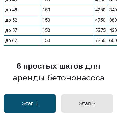
до 48
150
4250
34
до 52
150
4750
38
до 57
150
5375
43
до 62
150
7350
60
для
6 простых шагов
аренды бетононасоса
Этап 1
Этап 2