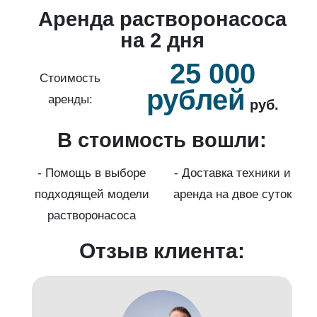
о
Аренда растворонасоса
й
на 2 дня
25 000
б.
Стоимость
рублей
аренды:
руб.
В стоимость вошли:
нды
с
- Помощь в выборе
- Доставка техники и
подходящей модели
аренда на двое суток
к)
растворонасоса
Отзыв клиента: