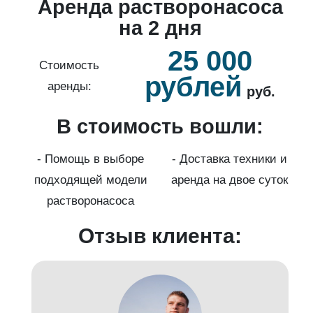
о
Аренда растворонасоса
й
на 2 дня
25 000
б.
Стоимость
рублей
аренды:
руб.
В стоимость вошли:
нды
с
- Помощь в выборе
- Доставка техники и
подходящей модели
аренда на двое суток
к)
растворонасоса
Отзыв клиента: